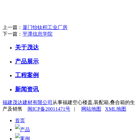
上一篇：
厦门怡钛积工业厂房
下一篇：
平潭信息学院
关于茂达
产品展示
工程案例
新闻资讯
福建茂达建材有限公司
从事福建空心楼盖,装配箱,叠合箱的生
产及销售
闽ICP备20011471号
|
网站地图
XML地图
首页
产品
案例